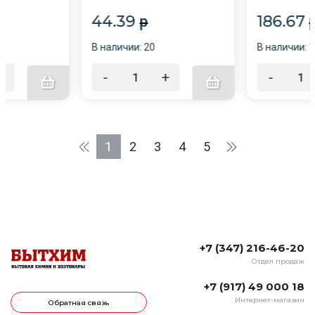
мелованный картон /40/
упаковка /12/
44.39
186.67
p
В наличии: 20
В наличии: 
+
-
+
-
1
2
3
4
5
+7 (347) 216-46-20
Отдел продаж
+7 (917) 49 000 18
Интернет-магазин
Обратная связь