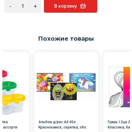
-
+
В корзину
Похожие товары
айка
Альбом д/рис А4 40л.
Гуашь 12цв 2
й ассорти
Краснокамск, скрепка, обл.
Классика, бан