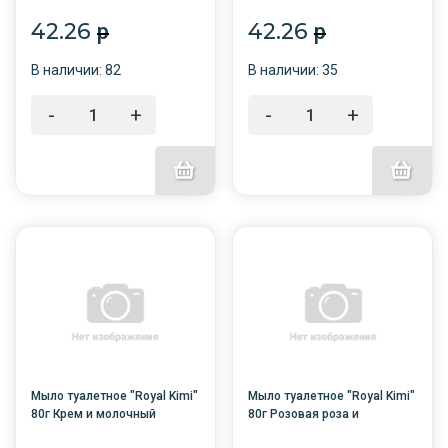
протеин /6/72/
протеин /6/72/
42.26
42.26
p
p
В наличии: 82
В наличии: 35
-
+
-
+
Мыло туалетное "Royal Kimi"
Мыло туалетное "Royal Kimi"
80г Крем и молочный
80г Розовая роза и
протеин /6/72/
молочный протеин /6/72/