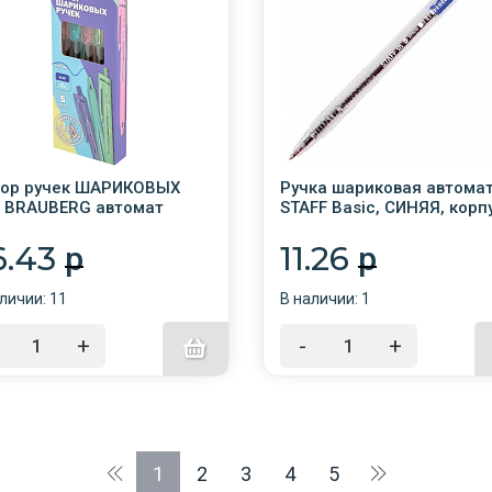
ор ручек ШАРИКОВЫХ
Ручка шариковая автомат
 BRAUBERG автомат
STAFF Basic, СИНЯЯ, корп
ASSIC PASTEL", синие, узел
прозрачный, узел 0,7мм,
мм, линия письма 0,35мм
линия 0,35мм, 142396/50
6.43
11.26
p
p
личии: 11
В наличии: 1
+
-
+
1
2
3
4
5