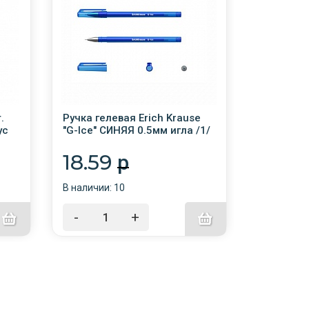
.
Ручка гелевая Erich Krause
Ручка ге
ус
"G-Ice" СИНЯЯ 0.5мм игла /1/
ПИФАГОР,
двухцветн
/
линия пис
18.59
30.2
p
В наличии: 10
В наличии:
-
+
-