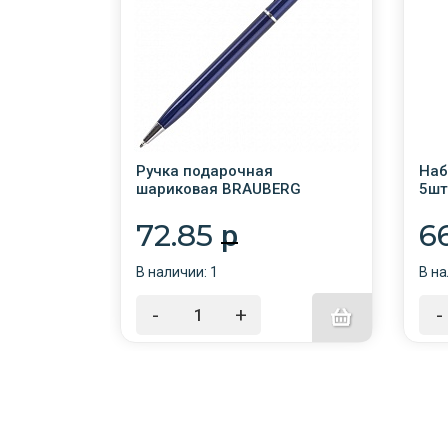
Ручка подарочная
Наб
x 12шт
шариковая BRAUBERG
5шт
"Delicate Blue", корпус синий,
"CL
узел 1 мм, линия письма 0,7
0,5
72.85
6
p
мм
В наличии: 1
В на
-
+
-