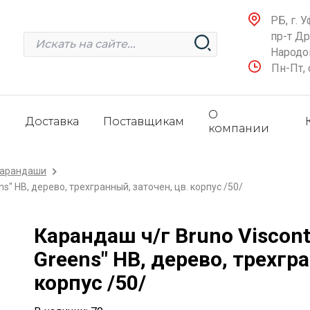
РБ, г. У
пр-т Д
Народов
Пн-Пт, 
О
и
Доставка
Поставщикам
компании
карандаши
" HB, дерево, трехгранный, заточен, цв. корпус /50/
Карандаш ч/г Bruno Viscon
Greens" HB, дерево, трехгр
корпус /50/