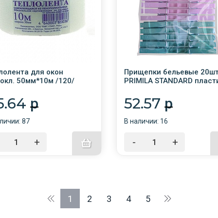
лолента для окон
Прищепки бельевые 20ш
окл. 50мм*10м /120/
PRIMILA STANDARD пласт
ассорти, 7,4см /20/
5.64
52.57
p
p
личии: 87
В наличии: 16
+
-
+
1
2
3
4
5