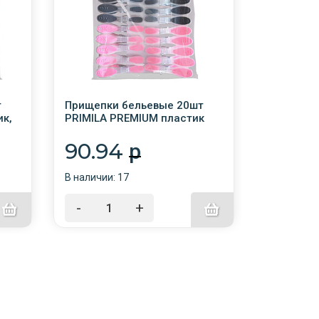
т
Прищепки бельевые 20шт
Прищепки
ик,
PRIMILA PREMIUM пластик
PRIMILA O
прорезиненный, ассорти, 8,2
7,8 см, ас
см /20/
90.94
49.7
p
В наличии: 17
В наличии:
-
+
-