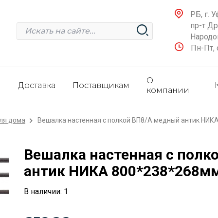
РБ, г. У
пр-т Д
Народов
Пн-Пт, 
О
и
Доставка
Поставщикам
компании
ля дома
Вешалка настенная с полкой ВП8/А медный антик НИК
Вешалка настенная с полк
антик НИКА 800*238*268мм
В наличии: 1