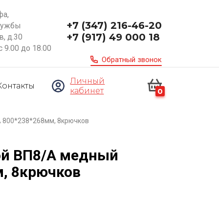
фа,
+7 (347) 216-46-20
ружбы
+7 (917) 49 000 18
, д.30
с 9.00 до 18.00
Обратный звонок
Личный
Контакты
кабинет
0
А 800*238*268мм, 8крючков
ой ВП8/А медный
, 8крючков