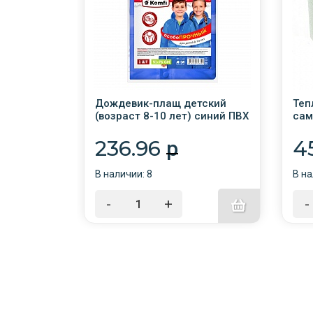
леновый
Дождевик-плащ детский
Теп
сный
(возраст 8-10 лет) синий ПВХ
сам
с капюшоном (на кнопках)
/50/ Komfi
236.96
4
p
В наличии: 8
В на
-
+
-