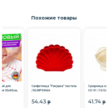
Похожие товары
вый для
Салфетница "Ракушка" пастель
Сухарница ов
ния 30х40см,
/36/MPG9666
СО-01 /15/Он
K 608424 /5/
54.43
41.74
p
p