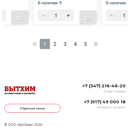
В наличии: 9
В наличии: 1
+
-
+
-
1
2
3
4
5
+7 (347) 216-46-20
Отдел продаж
+7 (917) 49 000 18
Интернет-магазин
Обратная связь
© ООО «БытХим» 2026