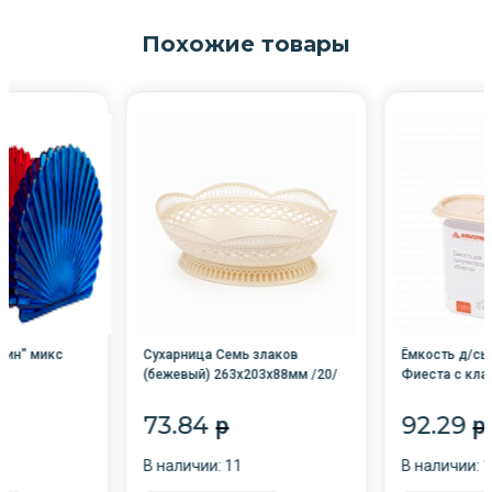
Похожие товары
лин" микс
Сухарница Семь злаков
Ёмкость д/сып
(бежевый) 263х203х88мм /20/
Фиеста с кла
М489/Октяб-й
Октяб-й
73.84
92.29
p
p
В наличии: 11
В наличии: 