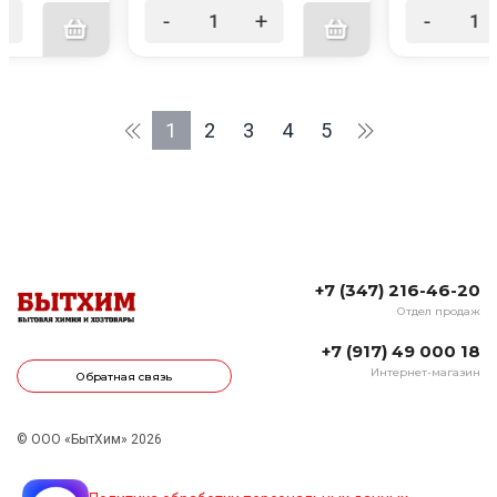
+
-
+
-
1
2
3
4
5
+7 (347) 216-46-20
Отдел продаж
+7 (917) 49 000 18
Интернет-магазин
Обратная связь
© ООО «БытХим» 2026