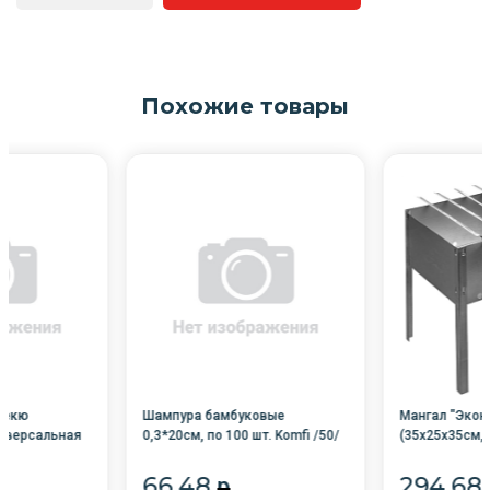
Похожие товары
бекю
Шампура бамбуковые
Мангал "Экон
иверсальная
0,3*20см, по 100 шт. Komfi /50/
(35х25х35см, 
/20/
шампуров (37
66.48
294.68
p