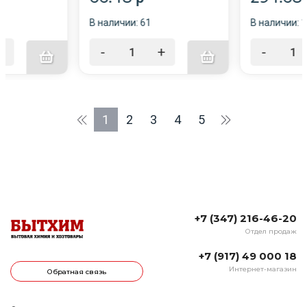
В наличии: 61
В наличии: 
+
-
+
-
1
2
3
4
5
+7 (347) 216-46-20
Отдел продаж
+7 (917) 49 000 18
Интернет-магазин
Обратная связь