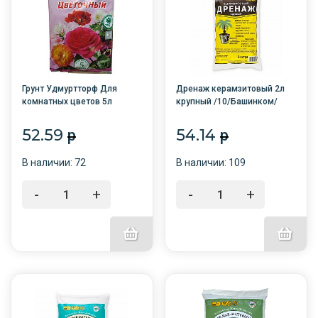
Грунт Удмуртторф Для
Дренаж керамзитовый 2л
комнатных цветов 5л
крупный /10/Башинком/
торфяной /7/
52.59
54.14
p
p
В наличии: 72
В наличии: 109
-
+
-
+