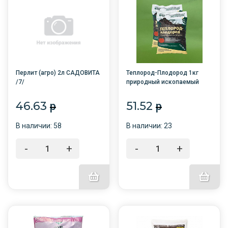
Перлит (агро) 2л САДОВИТА
Теплород-Плодород 1кг
/7/
природный ископаемый
гумус /15/БНК/
46.63
51.52
p
p
В наличии: 58
В наличии: 23
-
+
-
+