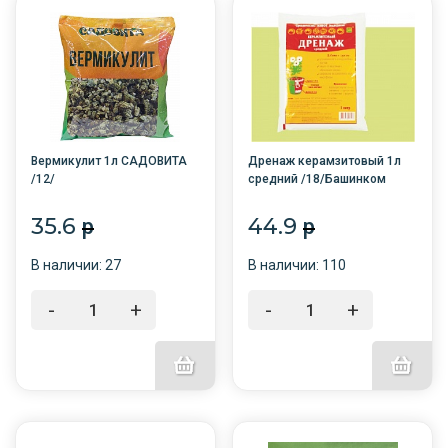
Вермикулит 1л САДОВИТА
Дренаж керамзитовый 1л
/12/
средний /18/Башинком
35.6
44.9
p
p
В наличии: 27
В наличии: 110
-
+
-
+