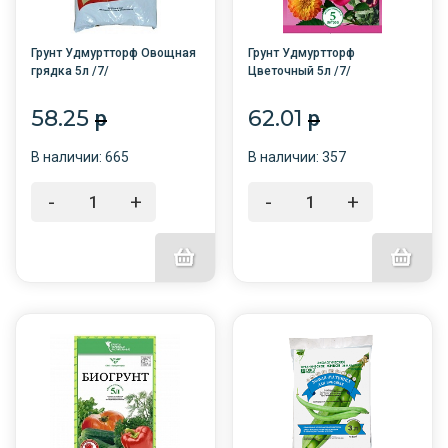
Грунт Удмуртторф Овощная
Грунт Удмуртторф
грядка 5л /7/
Цветочный 5л /7/
58.25
62.01
p
p
В наличии: 665
В наличии: 357
-
+
-
+