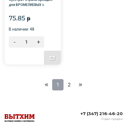
для БРОМЕЛИЕВЫХ с
микирозой 1л /10/
Башинком
75.85
p
В наличии: 48
-
+
1
2
+7 (347) 216-46-20
Отдел продаж