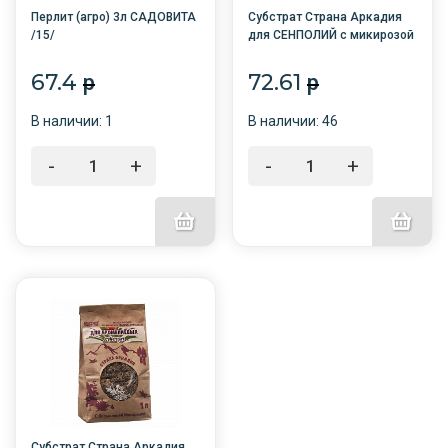
Перлит (агро) 3л САДОВИТА
Субстрат Страна Аркадия
/15/
для СЕНПОЛИЙ с микирозой
1л /10/БНК/
67.4
72.61
p
p
В наличии: 1
В наличии: 46
-
+
-
+
Субстрат Страна Аркадия