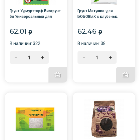
Грунт Удмуртторф Биогрунт
Грунт Матушка-для
5л Универсальный для
БОБОВЫХ с клубеньк.
рассады /7/
бактериями 3л (для
гороха,фасоли,бобов,нута,сои)
62.01
62.46
p
p
/4/Башинком
В наличии: 322
В наличии: 38
-
+
-
+