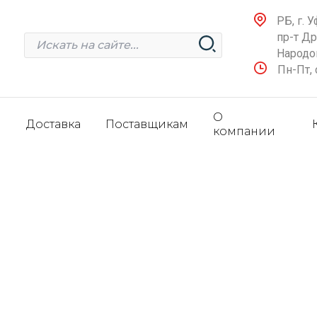
РБ, г. У
пр-т Д
Народов
Пн-Пт, 
О
и
Доставка
Поставщикам
компании