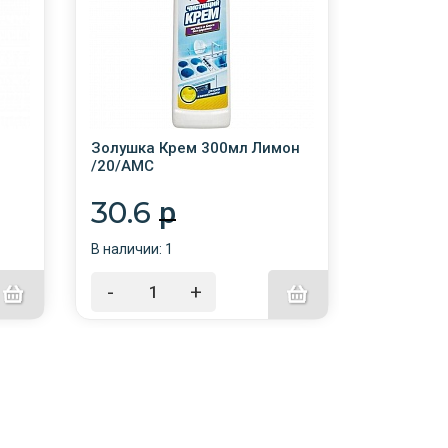
Золушка Крем 300мл Лимон
Золушка 
/20/АМС
очищающа
АМС
30.6
58.1
p
В наличии: 1
В наличии:
-
+
-