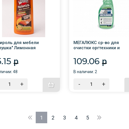
ироль для мебели
МЕГАЛЮКС ср-во для
лушка" Лимонная
очистки оргтехники и
жесть 250мл /24/АМС
офис.мебели 750мл с
триг./12/
5.15
109.06
p
p
личии: 48
В наличии: 2
+
-
+
1
2
3
4
5