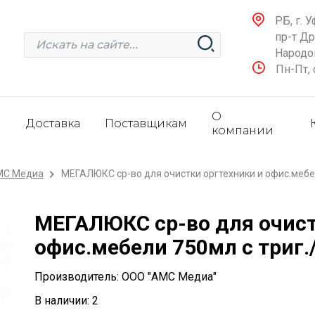
РБ, г. У
пр-т Д
Народов
Пн-Пт, 
О
и
Доставка
Поставщикам
компании
МС Медиа
МЕГАЛЮКС ср-во для очистки оргтехники и офис.мебел
МЕГАЛЮКС ср-во для очист
офис.мебели 750мл с триг.
Производитель: ООО "АМС Медиа"
В наличии: 2