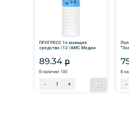
л Яблоко
ПРОГРЕСС 1л моющее
Пол
средство /12 /АМС Медиа
"Зо
све
89.34
7
p
В наличии: 100
В на
-
+
-