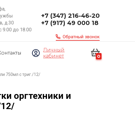
фа,
+7 (347) 216-46-20
ружбы
+7 (917) 49 000 18
, д.30
с 9.00 до 18.00
Обратный звонок
Личный
Контакты
кабинет
0
и 750мл с триг./12/
ки оргтехники и
/12/