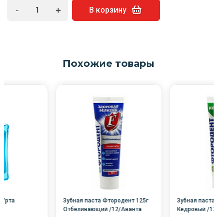
-
+
В корзину
Похожие товары
д/рта
Зубная паста Фтородент 125г
Зубная паста
л
Отбеливающий /12/Аванта
Кедровый /12