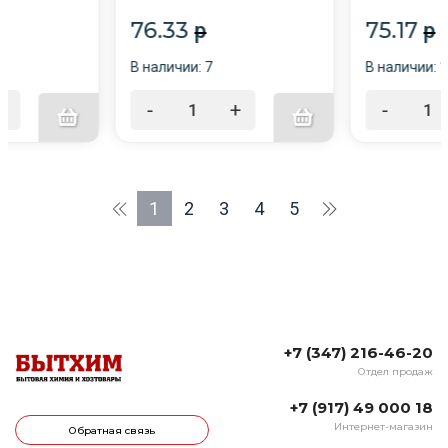
2/Аванта/
76.33
75.17
p
p
В наличии: 7
В наличии: 
+
-
+
-
1
2
3
4
5
+7 (347) 216-46-20
Отдел продаж
+7 (917) 49 000 18
Интернет-магазин
Обратная связь