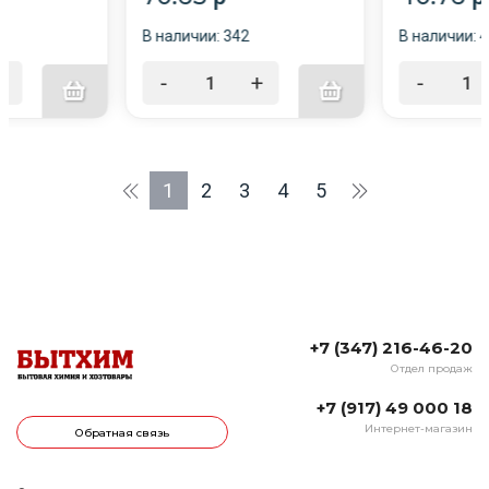
В наличии: 342
В наличии: 
+
-
+
-
1
2
3
4
5
+7 (347) 216-46-20
Отдел продаж
+7 (917) 49 000 18
Интернет-магазин
Обратная связь