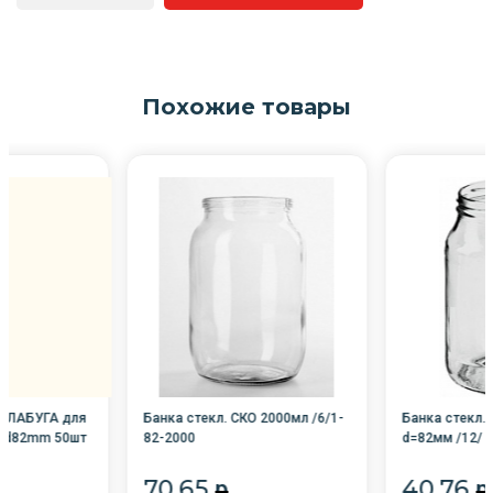
Похожие товары
 ЕЛАБУГА для
Банка стекл. СКО 2000мл /6/1-
Банка стекл.
я d82mm 50шт
82-2000
d=82мм /12/
70.65
40.76
p
p