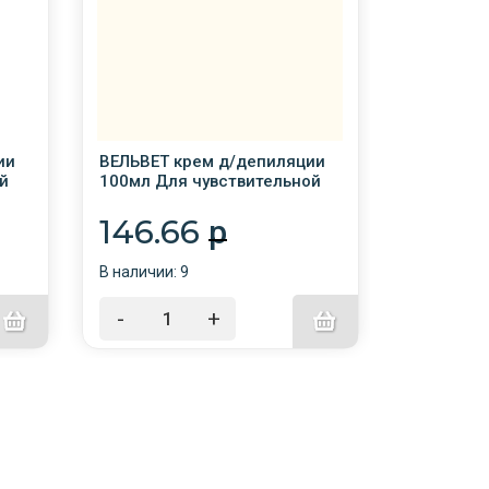
ии
ВЕЛЬВЕТ крем д/депиляции
ВЕЛЬВЕТ 
й
100мл Для чувствительной
100мл Ув
кожи и зоны бикини
экстр. тр
(морские водоросли) /16/
146.66
146.
p
В наличии: 9
В наличии:
-
+
-