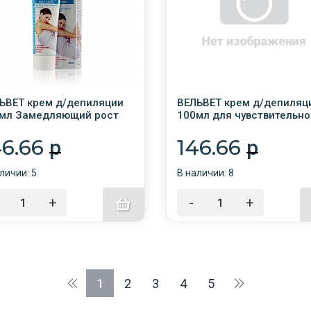
ЬВЕТ крем д/депиляции
ВЕЛЬВЕТ крем д/депиляц
мл Замедляющий рост
100мл для чувствительно
ос с экстр. папайи и
кожи с РОМАШКОЙ /16/
наса /64/
46.66
146.66
p
p
личии: 5
В наличии: 8
+
-
+
1
2
3
4
5