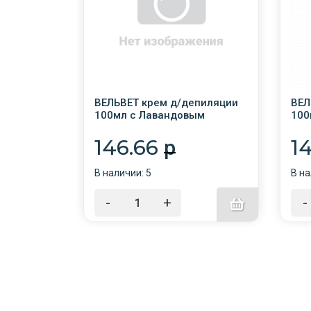
пиляции
ВЕЛЬВЕТ крем д/депиляции
ВЕЛ
й 2в1 с
100мл с Лавандовым
100
тов /16/
Маслом /16/
вол
ана
146.66
1
p
В наличии: 5
В на
-
+
-