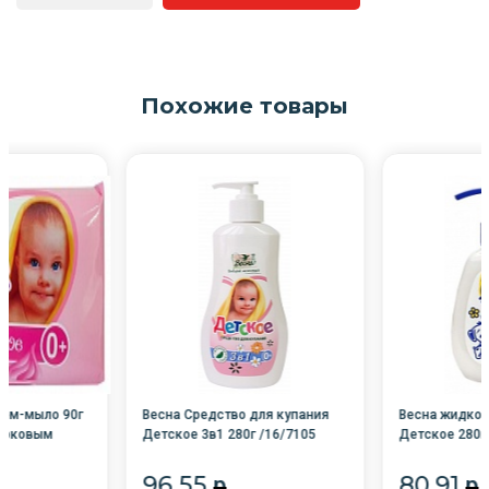
Похожие товары
рем-мыло 90г
Весна Средство для купания
Весна жидко
норковым
Детское 3в1 280г /16/7105
Детское 280г
/16/5148/530
96.55
80.91
p
p