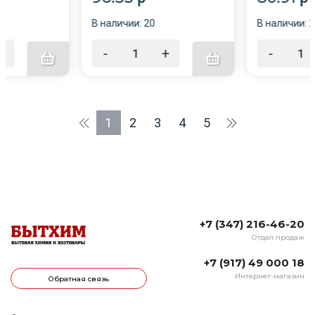
В наличии: 20
В наличии: 
+
-
+
-
1
2
3
4
5
+7 (347) 216-46-20
Отдел продаж
+7 (917) 49 000 18
Интернет-магазин
Обратная связь