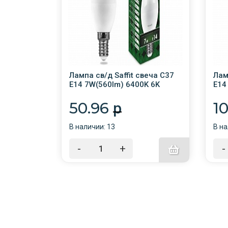
Палка E27
Лампа св/д Saffit свеча С37
Лам
137x38
E14 7W(560lm) 6400K 6K
E14
матовая 100x37 SBA3707
мат
55169
552
50.96
1
p
В наличии: 13
В на
-
+
-