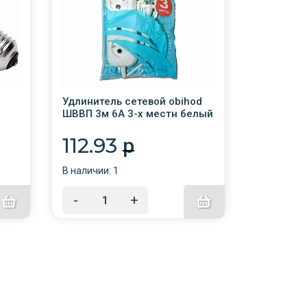
Удлинитель сетевой obihod
Лампочка
ШВВП 3м 6А 3-х местн белый
цветная 
112.93
27.9
p
В наличии: 1
В наличии:
-
+
-