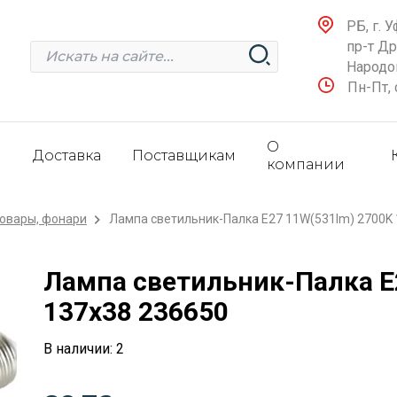
РБ, г. У
пр-т Д
Народов
Пн-Пт, 
О
и
Доставка
Поставщикам
компании
овары, фонари
Лампа светильник-Палка E27 11W(531lm) 2700K 
Лампа светильник-Палка E
137x38 236650
В наличии: 2