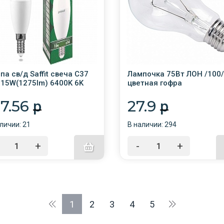
па св/д Saffit свеча С37
Лампочка 75Вт ЛОН /100/
 15W(1275lm) 6400K 6K
цветная гофра
овая 121x37 SBA3715
07
07.56
27.9
p
p
личии: 21
В наличии: 294
+
-
+
1
2
3
4
5