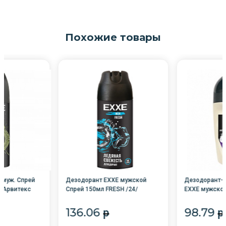
Похожие товары
 муж. Спрей
Дезодорант EXXE мужской
Дезодорант-
/Арвитекс
Спрей 150мл FRESH /24/
EXXE мужской
/12/С0007377
136.06
98.79
p
p