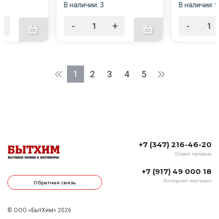
В наличии: 3
В наличии: 9
+
-
+
-
1
2
3
4
5
+7 (347) 216-46-20
Отдел продаж
+7 (917) 49 000 18
Интернет-магазин
Обратная связь
© ООО «БытХим» 2026