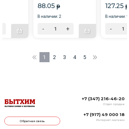
88.05
127.25
p
p
В наличии: 2
В наличии: 9
+
-
+
-
1
2
3
4
5
+7 (347) 216-46-20
Отдел продаж
+7 (917) 49 000 18
Интернет-магазин
Обратная связь