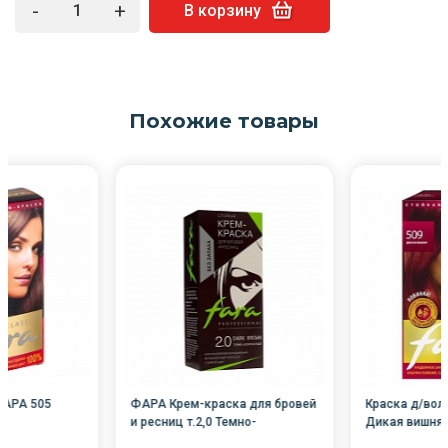
-
+
В корзину
Похожие товары
ФАРА 505
ФАРА Крем-краска для бровей
Краска д/вол
и ресниц т.2,0 Темно-
Дикая вишня 
коричневый 30мл /12/