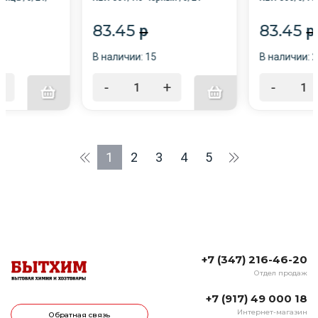
Каштан /6/24/
83.45
83.45
p
p
В наличии: 15
В наличии: 
+
-
+
-
1
2
3
4
5
+7 (347) 216-46-20
Отдел продаж
+7 (917) 49 000 18
Интернет-магазин
Обратная связь