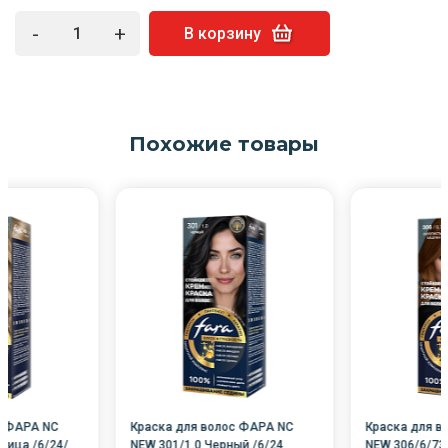
-
+
В корзину
Похожие товары
с ФАРА NC
Краска для волос ФАРА NC
Краска для в
ница /6/24/
NEW 301/1.0 Черный /6/24
NEW 306/6/73