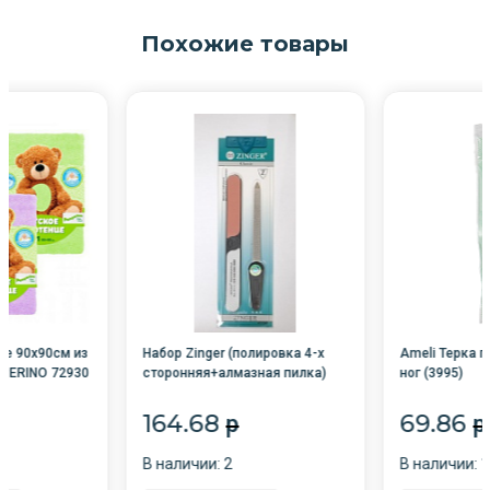
Похожие товары
ое 90х90см из
Набор Zinger (полировка 4-х
Ameli Терка 
PERINO 72930
сторонняя+алмазная пилка)
ног (3995)
(baa-232) /zo-Sis-118/
164.68
69.86
p
p
В наличии: 2
В наличии: 1