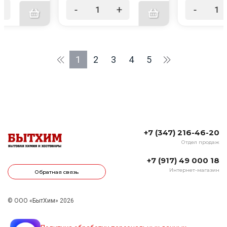
+
-
+
-
1
2
3
4
5
+7 (347) 216-46-20
Отдел продаж
+7 (917) 49 000 18
Интернет-магазин
Обратная связь
© ООО «БытХим» 2026