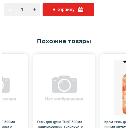
-
+
В корзину
Похожие товары
NE 500мл
Гель для душа TUNE 500мл
Крем-гель дл
ника с
Тонизирующий, Гибискус, с
500мл Питате