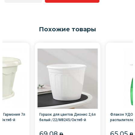
Похожие товары
в Гармония 7л
Горшок для цветов Дионис 2,6л
Флакон УДОБ
/Октяб-й
белый /22/М8245/Октяб-й
распылителем
69.08
65.05
p
p