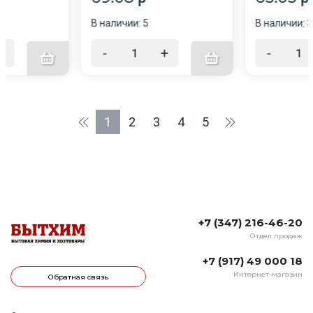
В наличии: 5
В наличии: 3
+
-
+
-
1
2
3
4
5
+7 (347) 216-46-20
Отдел продаж
+7 (917) 49 000 18
Интернет-магазин
Обратная связь