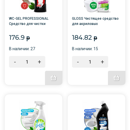
WC-GEL PROFESSIONAL
GLOSS Чистящее средство
Средство для чистки
для акриловых
сантехники 750 мл
поверхностей 600мл с
/12/GRASS/
триггером /8/GRASS/
176.9
184.82
p
p
В наличии: 27
В наличии: 15
-
+
-
+