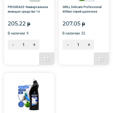
PROGRASS Универсальное
GRILL Delicate Professional
моющее средство 1л
600мл спрей щелочное
/12/GRASS/
чист. ср-во (удаляет жир,
нагар, копоть) /8/
205.22
207.05
p
p
В наличии: 9
В наличии: 32
-
+
-
+