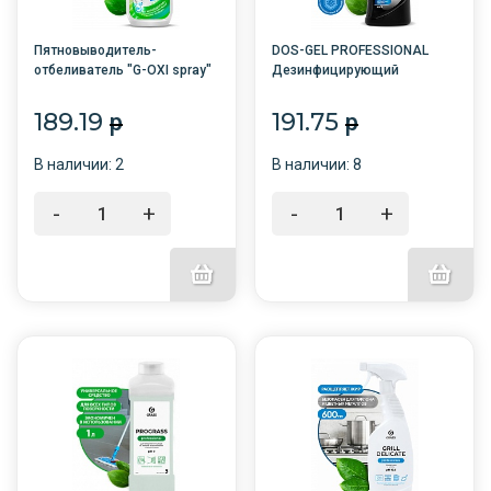
Пятновыводитель-
DOS-GEL PROFESSIONAL
отбеливатель "G-OXI spray"
Дезинфицирующий
для белых тканей 600 мл
чистящий гель 750мл
/12/GRASS/
/12/GRASS/
189.19
191.75
p
p
В наличии: 2
В наличии: 8
-
+
-
+