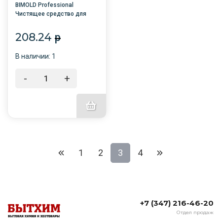
BIMOLD Professional
Чистящее средство для
удаления плесени 1л
/12/GRASS/
208.24
p
В наличии: 1
-
+
1
2
3
4
+7 (347) 216-46-20
Отдел продаж