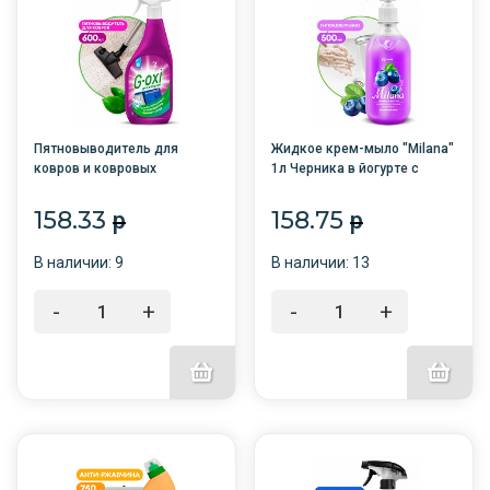
Пятновыводитель для
Жидкое крем-мыло "Milana"
ковров и ковровых
1л Черника в йогурте с
покрытий с антибак.
дозатором /6/GRASS/
эффектом G-oxi 600мл
АКЦИЯ
158.33
158.75
p
p
спрей /12/GRASS/
В наличии: 9
В наличии: 13
-
+
-
+