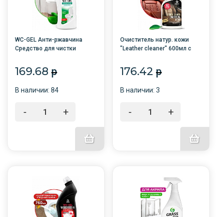
WC-GEL Анти-ржавчина
Очиститель натур. кожи
Средство для чистки
"Leather cleaner" 600мл с
сантехники 1000мл
триг. /6/110396
/8/GRASS/
169.68
176.42
p
p
В наличии: 84
В наличии: 3
-
+
-
+