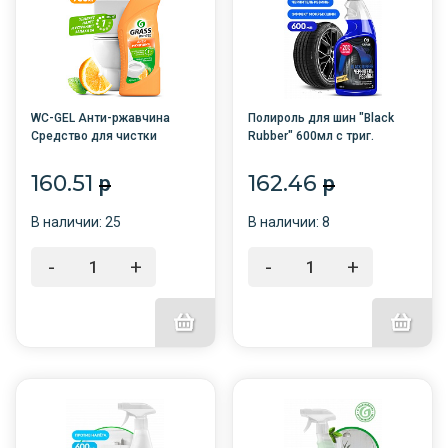
WC-GEL Анти-ржавчина
Полироль для шин "Black
Средство для чистки
Rubber" 600мл с триг.
сантехники 750мл АРОМАТ
/6/110384
ЦИТРУСА /12/GRASS/
160.51
162.46
p
p
В наличии: 25
В наличии: 8
-
+
-
+