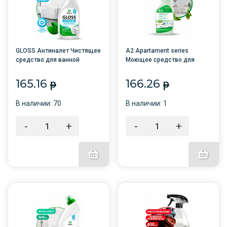
GLOSS Антиналет Чистящее
A2 Apartament series
средство для ванной
Моющее средство для
комнаты 600мл с триггером
ежедневной уборки 600мл с
/8/GRASS/
триггером /12/GRASS/
165.16
166.26
p
p
В наличии: 70
В наличии: 1
-
+
-
+