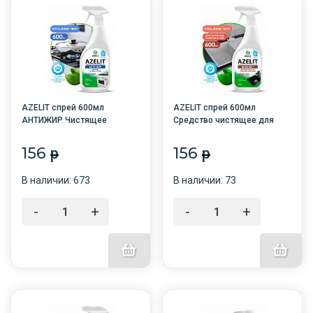
AZELIT спрей 600мл
AZELIT спрей 600мл
АНТИЖИР Чистящее
Средство чистящее для
средство ДЛЯ КУХНИ
КАМНЯ искусственного и
/8/768/GRASS
натурального /8/GRASS/
156
156
p
p
В наличии: 673
В наличии: 73
-
+
-
+