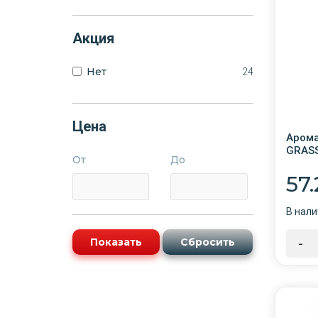
Акция
Нет
24
Цена
Арома
GRASS
От
До
ST-14
57
В нали
-