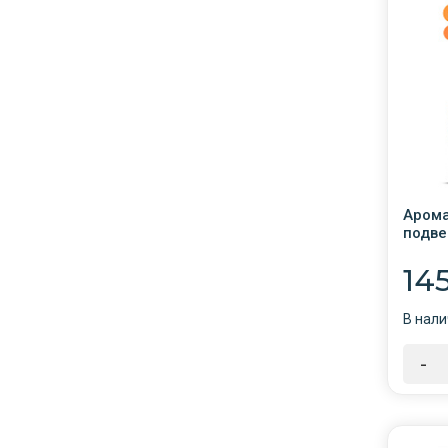
Арома
подве
/GRAS
14
В нали
-