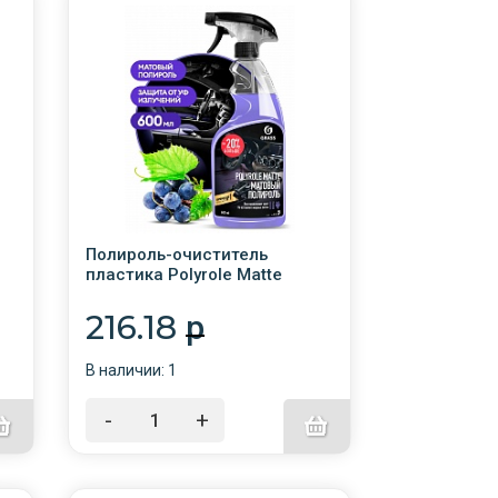
Полироль-очиститель
пластика Polyrole Matte
 с
матов. блеск Виноград 600мл
с триг. /6/GRASS/110394
216.18
p
В наличии: 1
-
+