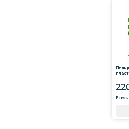
Полир
пласт
матов
триг.
22
В нали
-