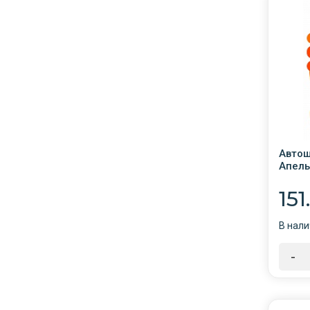
Автош
Апель
151
В нали
-