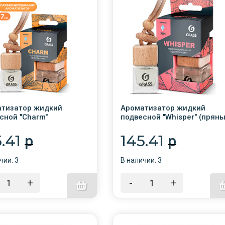
тизатор жидкий
Ароматизатор жидкий
сной "Charm"
подвесной "Whisper" (прян
S/AC-0194
цветочный) /GRASS/AC-019
5.41
145.41
p
p
чии: 3
В наличии: 3
+
-
+