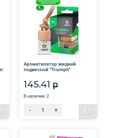
Ароматизатор жидкий
г.
подвесной "Triumph"
/GRASS/AC-0190
145.41
p
В наличии: 2
-
+