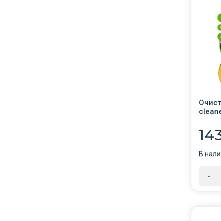
Очист
сlean
триг. 
14
В нали
-