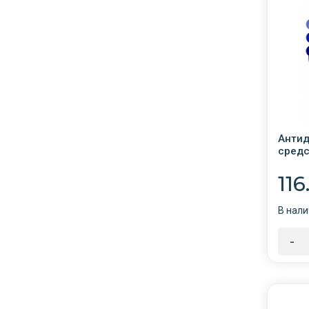
Анти
средс
250мл
11
В нали
-