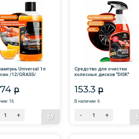
ампунь Universal 1л
Средство для очистки
син /12/GRASS/
колесных дисков "DISK"
600мл с триг.
/6/GRASS/110373/Кислотно
.74
153.3
p
p
моющее средство для
очистки колесных дисков и
чии: 16
В наличии: 6
других изделий из легких
сплавов. Быстро и
эффективно удаляет с пыл
+
-
+
от тормозных колодок, саж
ржавчину, нефтепродукты,
смо