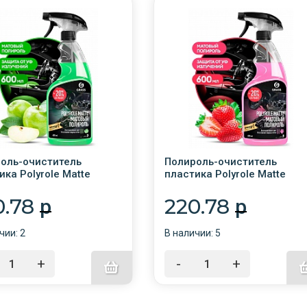
оль-очиститель
Полироль-очиститель
ика Polyrole Matte
пластика Polyrole Matte
. блеск Яблоко 600мл с
матов. блеск Клубника 600
 /6/GRASS/110426
с триг. /6/GRASS/110427
0.78
220.78
p
p
чии: 2
В наличии: 5
+
-
+