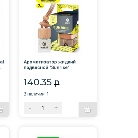
al
Ароматизатор жидкий
.
подвесной "Sunrise"
/GRASS/AC-0195
140.35
p
В наличии: 1
-
+