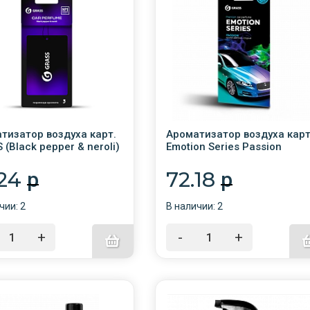
тизатор воздуха карт.
Ароматизатор воздуха карт
 (Black pepper & neroli)
Emotion Series Passion
63
/30/GRASS/AC-0165
.24
72.18
p
p
чии: 2
В наличии: 2
+
-
+