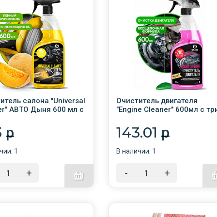
итель салона "Universal
Очиститель двигателя
er" АВТО Дыня 600 мл с
"Engine Cleaner" 600мл с три
/110535 /6/
/12/GRASS/110385
3
143.01
p
p
чии: 1
В наличии: 1
+
-
+