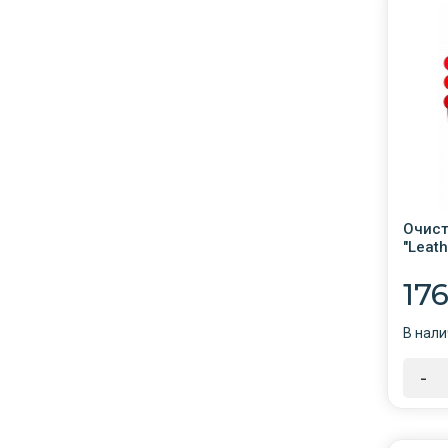
Очист
"Leat
триг.
17
В нали
-