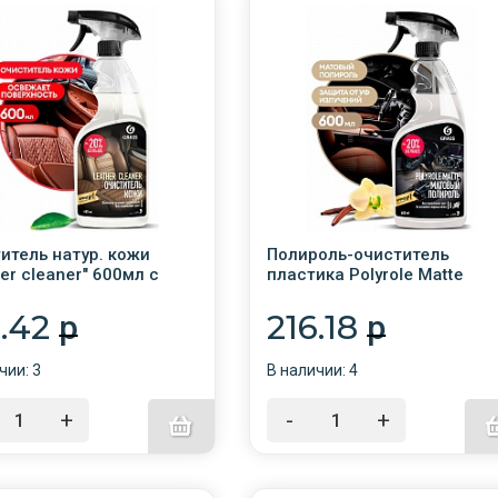
итель натур. кожи
Полироль-очиститель
her cleaner" 600мл с
пластика Polyrole Matte
 /6/110396
матов. блеск Ваниль 600мл
триг. /6/GRASS/110395
6.42
216.18
p
p
чии: 3
В наличии: 4
+
-
+