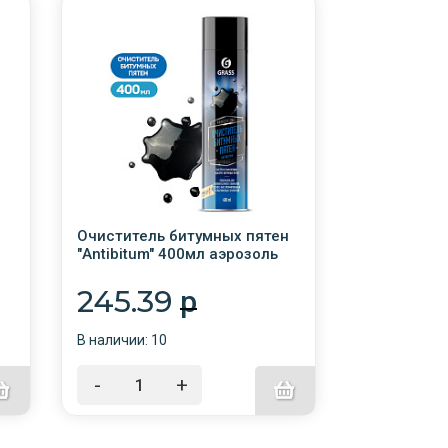
Очиститель битумных пятен
"Antibitum" 400мл аэрозоль
мл
/12/110521
245.39
p
В наличии: 10
-
+