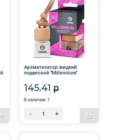
Ароматизатор жидкий
ый
подвесной "Millennium"
3
(древесно-пряные ноты)
/GRASS/AC-0192
145.41
p
В наличии: 1
-
+