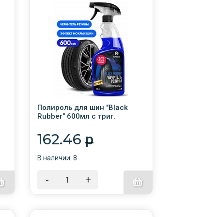
Полироль для шин "Black
Rubber" 600мл с триг.
/6/110384
е
162.46
p
В наличии: 8
ь
-
+
у,