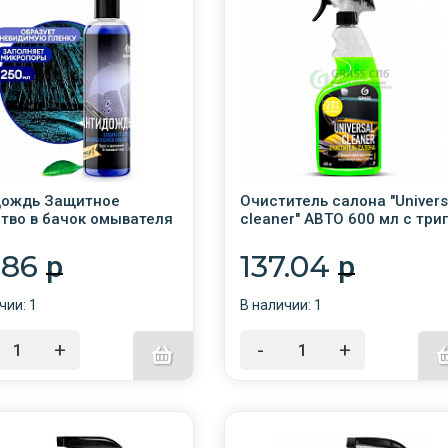
дождь Защитное
Очиститель салона "Univers
тво в бачок омывателя
сleaner" АВТО 600 мл с триг
 /GRASS/800440/8
/110392 /6/
6.86
137.04
p
p
чии: 1
В наличии: 1
+
-
+