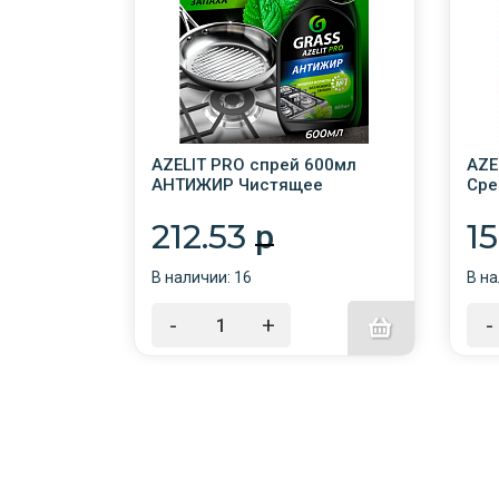
ля ковров
AZELIT PRO спрей 600мл
AZE
ий с
АНТИЖИР Чистящее
Сре
G-oxi
средство ДЛЯ КУХНИ
СТЕ
RASS/
/8/GRASS
212.53
1
p
В наличии: 16
В на
-
+
-