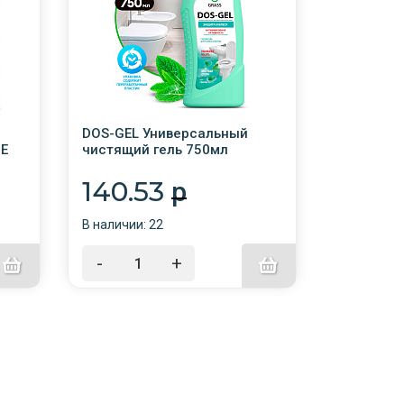
DOS-GEL Универсальный
CLEAN GL
Е
чистящий гель 750мл
Очистител
МЯТНАЯ СИЛА /12/GRASS/
600мл с т
140.53
94.0
p
В наличии: 22
В наличии:
-
+
-