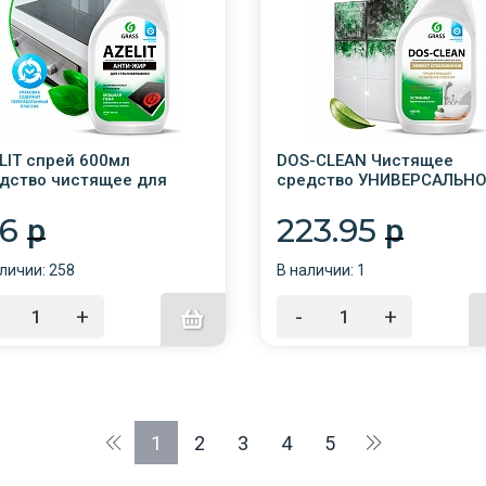
LIT спрей 600мл
DOS-CLEAN Чистящее
дство чистящее для
средство УНИВЕРСАЛЬНО
КЛОКЕРАМИКИ /8/GRASS/
600мл /12/ GRASS/
56
223.95
p
p
личии: 258
В наличии: 1
+
-
+
1
2
3
4
5