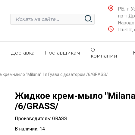
РБ, г. У
пр-т Д
Народов
Пн-Пт, 
О
и
Доставка
Поставщикам
компании
 крем-мыло "Milana" 1л Гуава с дозатором /6/GRASS/
Жидкое крем-мыло "Milana"
/6/GRASS/
Производитель: GRASS
В наличии: 14