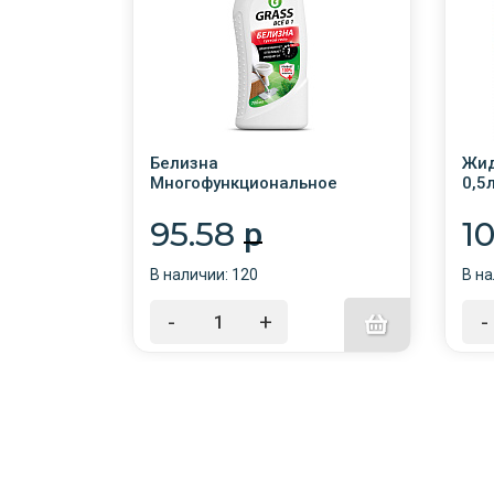
"Milana"
Белизна
Жид
Многофункциональное
0,5
ASS/АКЦИЯ
средство Grass (флакон 700
доз
мл)
95.58
1
p
В наличии: 120
В на
-
+
-