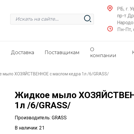
РБ, г. У
пр-т Д
Народов
Пн-Пт, 
О
и
Доставка
Поставщикам
компании
 мыло ХОЗЯЙСТВЕННОЕ с маслом кедра 1л /6/GRASS/
Жидкое мыло ХОЗЯЙСТВЕН
1л /6/GRASS/
Производитель: GRASS
В наличии: 21