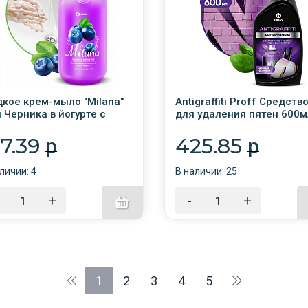
кое крем-мыло "Milana"
Antigraffiti Proff Средств
л Черника в йогурте с
для удаления пятен 600м
атором /15/GRASS/
триггером /8/GRASS/
07.39
425.85
p
p
личии: 4
В наличии: 25
+
-
+
1
2
3
4
5