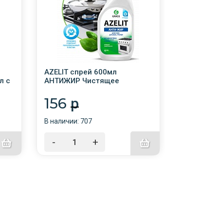
о
AZELIT спрей 600мл
CLEAN GL
л с
АНТИЖИР Чистящее
Очистител
средство ДЛЯ КУХНИ
600мл с т
/8/768/GRASS
156
94.0
p
В наличии: 707
В наличии:
-
+
-