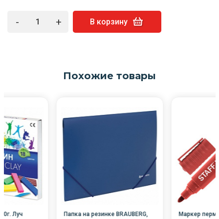
-
+
В корзину
Похожие товары
60г. Луч
Папка на резинке BRAUBERG,
Маркер перм