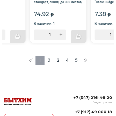
4/
стандарт, синяя, до 300 листов,
"Basic Budget
0,5 мм, 221623 /10/40/
КРАСНЫЙ, кру
3мм /12/
74.92
7.38
p
p
В наличии: 1
В наличии: 
+
-
+
-
1
2
3
4
5
+7 (347) 216-46-20
Отдел продаж
+7 (917) 49 000 18