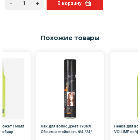
-
+
В корзину
Похожие товары
 Сюжет 160мл
Лак для волос Джет 190мл
Пенка для во
4/Сибиар
Объем и стойкость №4 /24/
VOLUME сс/ф 
Сибиар