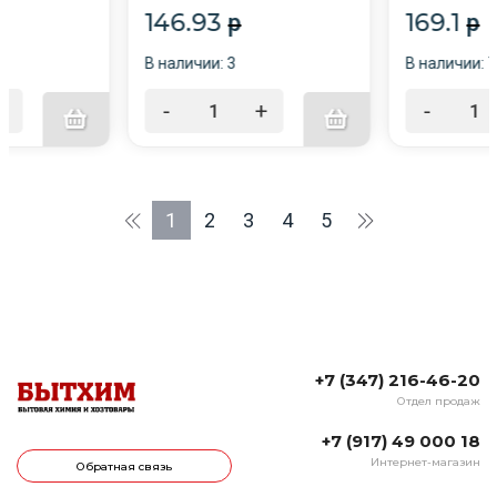
146.93
169.1
p
p
В наличии: 3
В наличии: 7
+
-
+
-
1
2
3
4
5
+7 (347) 216-46-20
Отдел продаж
+7 (917) 49 000 18
Интернет-магазин
Обратная связь