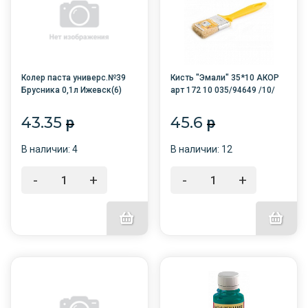
Колер паста универс.№39
Кисть "Эмали" 35*10 АКОР
Брусника 0,1л Ижевск(6)
арт 172 10 035/94649 /10/
43.35
45.6
p
p
В наличии: 4
В наличии: 12
-
+
-
+