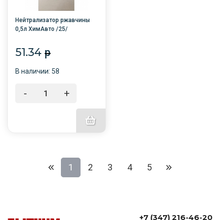
Нейтрализатор ржавчины
0,5л ХимАвто /25/
51.34
p
В наличии: 58
-
+
1
2
3
4
5
+7 (347) 216-46-20