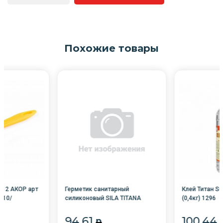
Похожие товары
*12 АКОР арт
Герметик санитарный
Клей Титан Sup
/10/
силиконовый SILA TITANA
(0,4кг) 1296
белый 40мл /42/
94.61
100.44
p