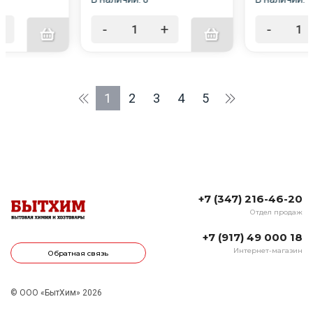
+
-
+
-
1
2
3
4
5
+7 (347) 216-46-20
Отдел продаж
+7 (917) 49 000 18
Интернет-магазин
Обратная связь
© ООО «БытХим» 2026