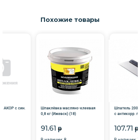
Похожие товары
10 АКОР с син.
Шпаклёвка масляно-клеевая
Шпатель 200
0,8 кг (Ижевск) (18)
с антикорр. 
91.61
107.71
p
p
В наличии: 8
В наличии: 7