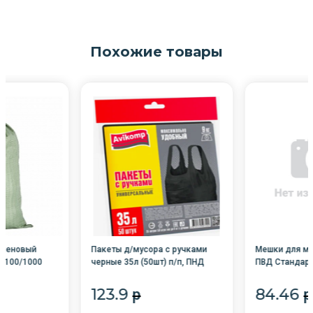
Похожие товары
иленовый
Пакеты д/мусора с ручками
Мешки для му
 /100/1000
черные 35л (50шт) п/п, ПНД
ПВД Стандарт 
11мкм /20/Avikomp
33-37мкм
123.9
84.46
p
p