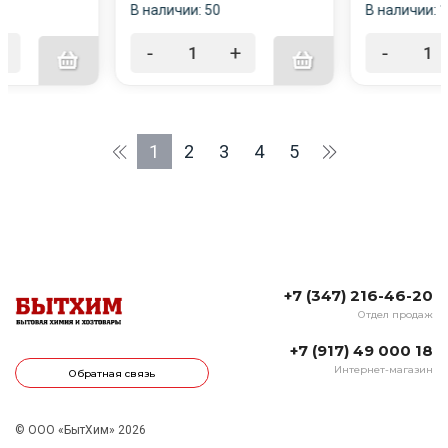
5
В наличии: 50
В наличии: 
+
-
+
-
1
2
3
4
5
+7 (347) 216-46-20
Отдел продаж
+7 (917) 49 000 18
Интернет-магазин
Обратная связь
© ООО «БытХим» 2026