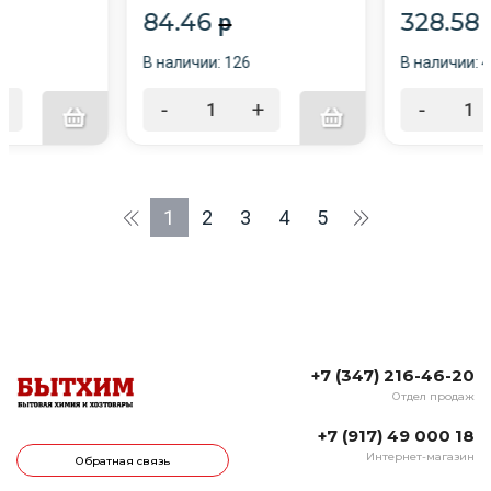
см,черные/7/
84.46
328.58
p
В наличии: 126
В наличии: 
+
-
+
-
1
2
3
4
5
+7 (347) 216-46-20
Отдел продаж
+7 (917) 49 000 18
Интернет-магазин
Обратная связь