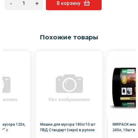
-
+
В корзину
Похожие товары
/мусора 120л,
Мешки для мусора 180л/10 шт
MIRPACK мешк
IP" с
ПВД Стандарт (черн) в рулоне
240л, 10шт в 
15 мкм, 75*80
33-37мкм
ПВД, 70 мкм, 