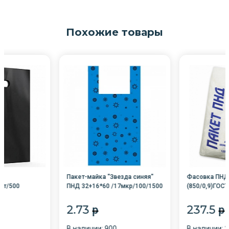
Похожие товары
Пакет-майка "Звезда синяя"
Фасовка ПНД
шт/500
ПНД 32+16*60 /17мкр/100/1500
(850/0,9)ГОСТ
2.73
237.5
p
p
0
В наличии: 900
В наличии: 