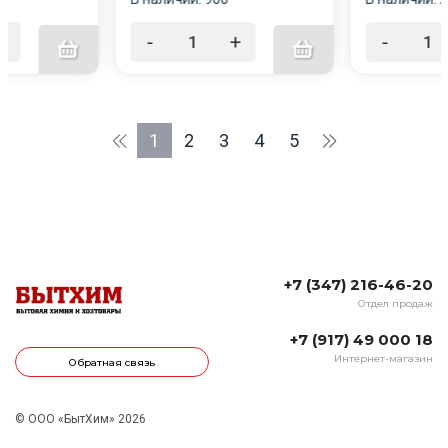
+
-
+
-
1
2
3
4
5
+7 (347) 216-46-20
Отдел продаж
+7 (917) 49 000 18
Интернет-магазин
Обратная связь
© ООО «БытХим» 2026