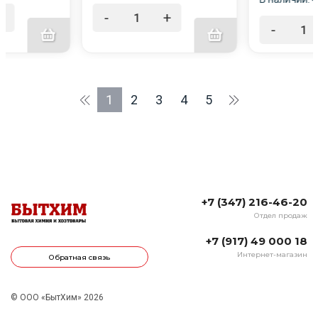
+
-
+
-
1
2
3
4
5
+7 (347) 216-46-20
Отдел продаж
+7 (917) 49 000 18
Интернет-магазин
Обратная связь
© ООО «БытХим» 2026