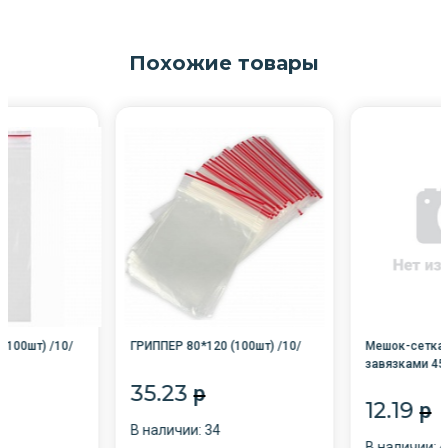
Похожие товары
(100шт) /10/
ГРИППЕР 80*120 (100шт) /10/
Мешок-сетка 
завязками 45
35.23
p
12.19
p
В наличии: 34
В наличии: 4