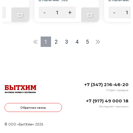
+
-
+
-
1
2
3
4
5
+7 (347) 216-46-20
Отдел продаж
+7 (917) 49 000 18
Интернет-магазин
Обратная связь
© ООО «БытХим» 2026