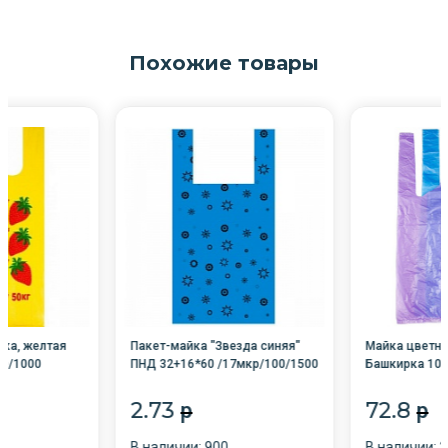
Похожие товары
дка, желтая
Пакет-майка "Звезда синяя"
Майка цветна
00/1000
ПНД 32+16*60 /17мкр/100/1500
Башкирка 100
2.73
72.8
p
p
0
В наличии: 900
В наличии: 2