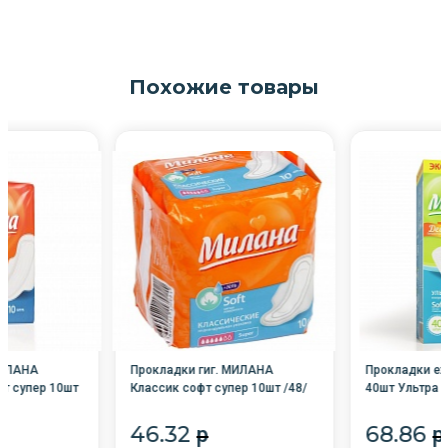
Похожие товары
МИЛАНА
Прокладки гиг. МИЛАНА
Прокладки е
т супер 10шт
Классик софт супер 10шт /48/
40шт Ультра 
травы /48/
46.32
68.86
p
p