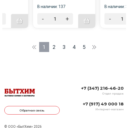
В наличии: 137
В наличии: 
+
-
+
-
1
2
3
4
5
+7 (347) 216-46-20
Отдел продаж
+7 (917) 49 000 18
Интернет-магазин
Обратная связь
© ООО «БытХим» 2026