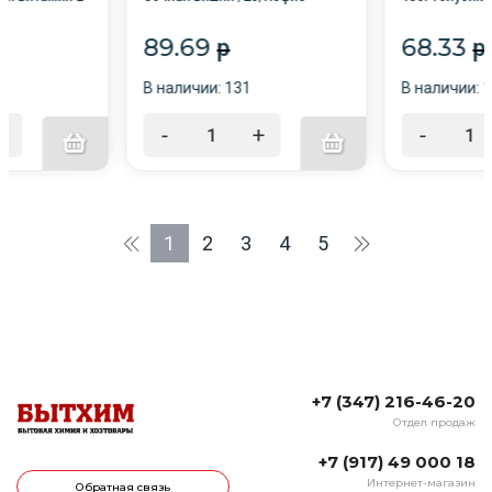
тик/
косметик/
косметик/
89.69
68.33
p
p
В наличии: 131
В наличии: 
+
-
+
-
1
2
3
4
5
+7 (347) 216-46-20
Отдел продаж
+7 (917) 49 000 18
Интернет-магазин
Обратная связь