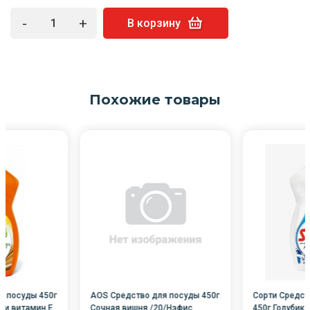
-
+
В корзину
Похожие товары
я посуды 450г
AOS Средство для посуды 450г
Сорти Средст
 и витамин Е
Сочная вишня /20/Нэфис
450г Голубик