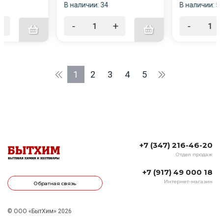
В наличии: 34
В наличии: 
+
-
+
-
1
2
3
4
5
+7 (347) 216-46-20
Отдел продаж
+7 (917) 49 000 18
Интернет-магазин
Обратная связь
© ООО «БытХим» 2026