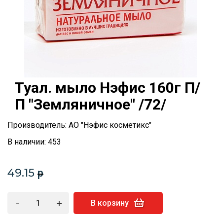
Туал. мыло Нэфис 160г П/
П "Земляничное" /72/
Производитель: АО "Нэфис косметикс"
В наличии: 453
49.15
p
-
+
В корзину