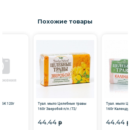
Похожие товары
ЗБК 120г
Туал. мыло Целебные травы
Туал. мыло Ц
160г Зверобой п/п /72/
160г Календул
44.44
44.44
p
p