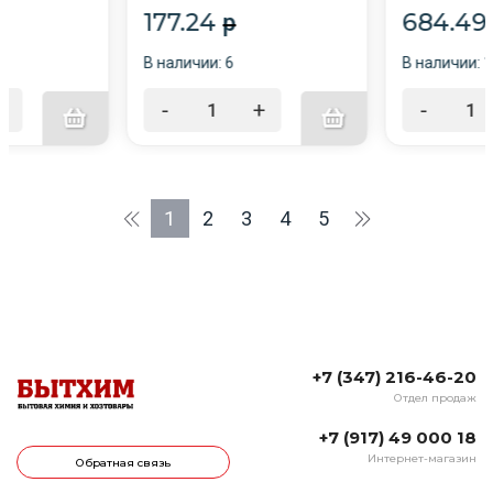
ЗОЛОТАЯ СКАЗКА
СКАЗКА, 5913
177.24
684.49
p
В наличии: 6
В наличии: 
+
-
+
-
1
2
3
4
5
+7 (347) 216-46-20
Отдел продаж
+7 (917) 49 000 18
Интернет-магазин
Обратная связь