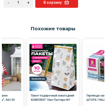
-
+
В корзину
Похожие товары
однее
Пакет подарочный новогодний
Гирлянда-зан
ном", NA130
КОМПЛЕКТ 10шт Паттерн №1
ШТОРА 196LED
12*8*25см, с зажимами
тепл.белый 2