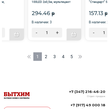
2м,
100LED 2х0,5м, мультицвет
"Стандарт" 5м
 ЗОЛОТАЯ
220V ЗОЛОТАЯ СКАЗКА, 591271
220V контро
СКАЗКА
294.46
157.13
p
p
В наличии: 3
В наличии: 2
+
-
+
-
1
2
3
4
5
+7 (347) 216-46-20
Отдел продаж
+7 (917) 49 000 18