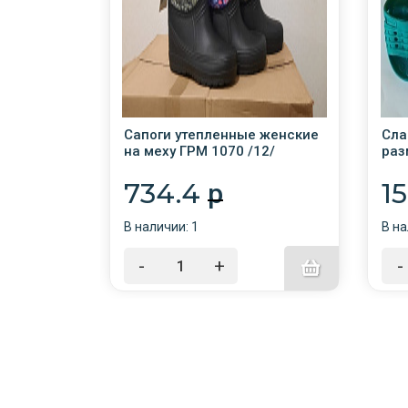
детские
Сапоги утепленные женские
Сла
на меху ГРМ 1070 /12/
раз
734.4
1
p
В наличии: 1
В на
-
+
-