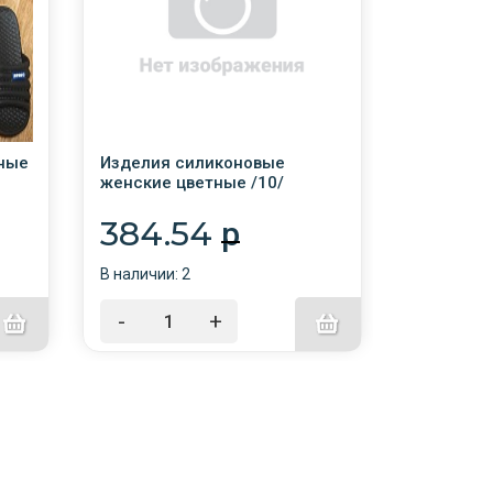
ные
Изделия силиконовые
Сапоги у
женские цветные /10/
G №541ЖБ
384.54
795.
p
В наличии: 2
В наличии:
-
+
-