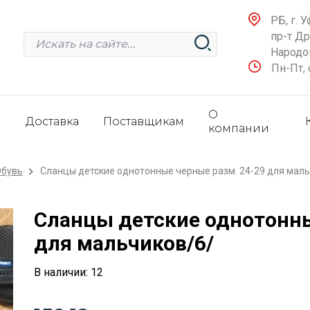
РБ, г. У
пр-т Д
Народов
Пн-Пт, 
О
и
Доставка
Поставщикам
компании
Обувь
Сланцы детские однотонные черные разм. 24-29 для мал
Сланцы детские однотонны
для мальчиков/6/
В наличии: 12