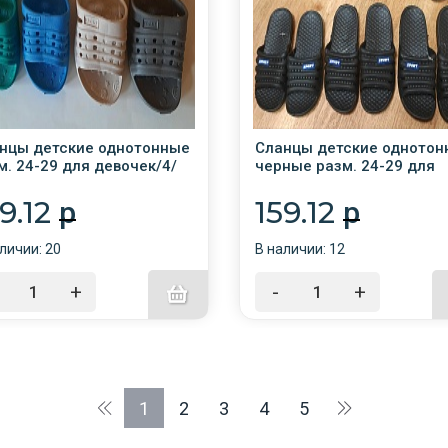
нцы детские однотонные
Сланцы детские однотон
м. 24-29 для девочек/4/
черные разм. 24-29 для
мальчиков/6/
59.12
159.12
p
p
личии: 20
В наличии: 12
+
-
+
1
2
3
4
5