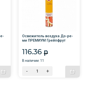
е-
Освежитель воздуха До-ре-
Освежите
ми ПРЕМИУМ Грейпфрут
ми Антит
330мл /12/Сибиар
Сибиар
116.36
93.1
p
В наличии: 11
В наличии:
-
+
-