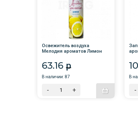
а
Освежитель воздуха
Зап
 Сирень
Мелодия ароматов Лимон
аро
285мл/12/
230
63.16
1
p
В наличии: 87
В на
-
+
-