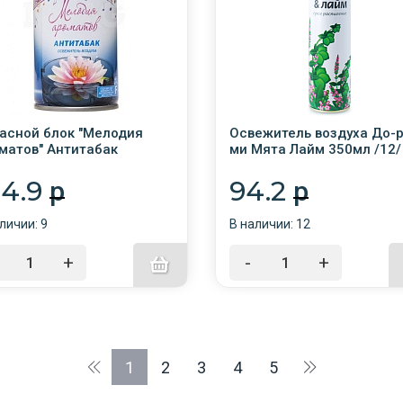
асной блок "Мелодия
Освежитель воздуха До-р
матов" Антитабак
ми Мята Лайм 350мл /12/
мл/12/
Сибиар
04.9
94.2
p
p
личии: 9
В наличии: 12
+
-
+
1
2
3
4
5