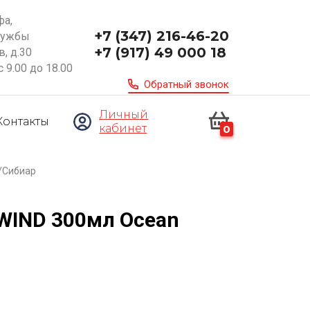
фа,
+7 (347) 216-46-20
ружбы
+7 (917) 49 000 18
, д.30
с 9.00 до 18.00
Обратный звонок
Личный
Контакты
кабинет
0
2/Сибиар
WIND 300мл Оcean