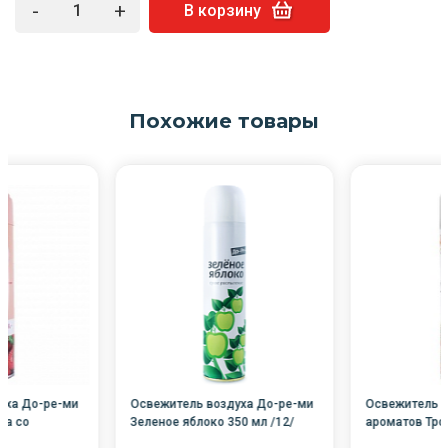
-
+
В корзину
Похожие товары
уха До-ре-ми
Освежитель воздуха До-ре-ми
Освежитель в
ка со
Зеленое яблоко 350 мл /12/
ароматов Тро
/12/Сибиар
Сибиар