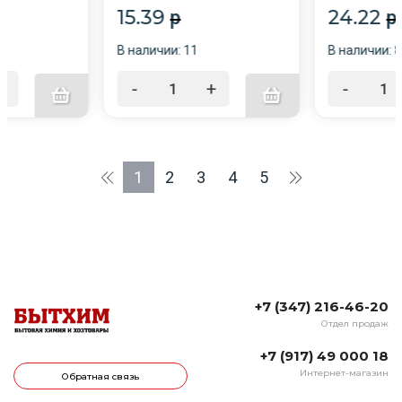
15.39
24.22
p
p
В наличии: 11
В наличии: 
+
-
+
-
1
2
3
4
5
+7 (347) 216-46-20
Отдел продаж
+7 (917) 49 000 18
Интернет-магазин
Обратная связь