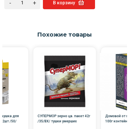
-
+
В корзину
Похожие товары
овушка для
СУПЕРМОР зерно цв. пакет 42г
Домовой от г
, 2шт /50/
/35/ВХ/ тушки умерших
100г контейне
грызунов мумифицируются!