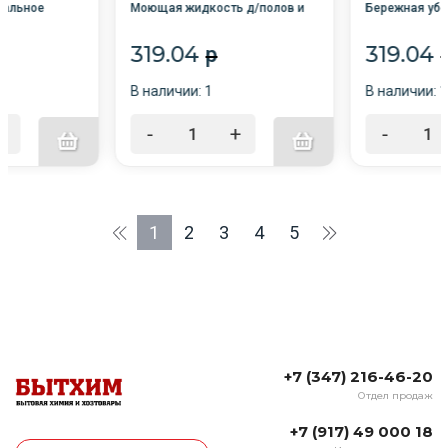
сальное
Моющая жидкость д/полов и
Бережная убо
стен для домов Лавандовое
спокойствие /12/
319.04
319.04
p
В наличии: 1
В наличии: 
+
-
+
-
1
2
3
4
5
+7 (347) 216-46-20
Отдел продаж
+7 (917) 49 000 18