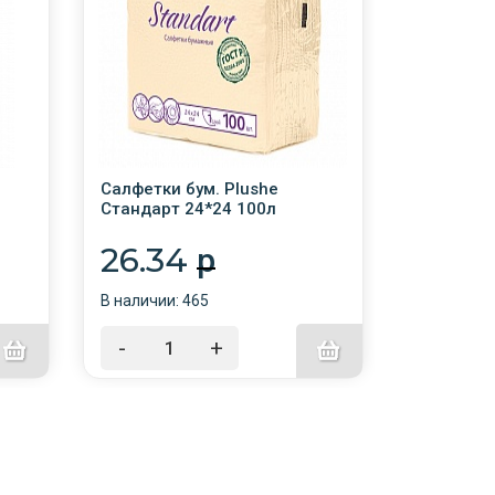
Салфетки бум. Plushe
Салфетки 
Стандарт 24*24 100л
Premium c
Абрикос пастель /20/
33*33 2-х
26.34
49.1
p
В наличии: 465
В наличии:
-
+
-