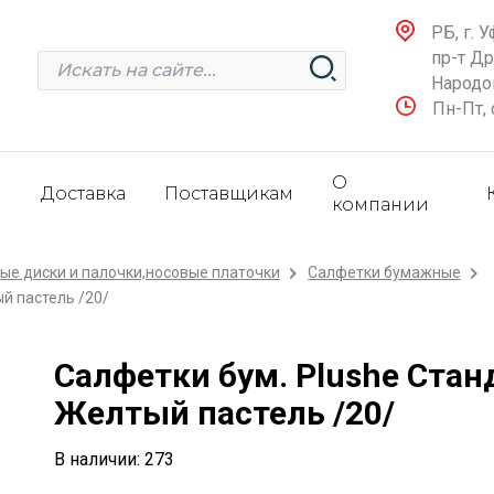
РБ, г. У
пр-т Д
Народов
Пн-Пт, 
О
и
Доставка
Поставщикам
компании
ые диски и палочки,носовые платочки
Салфетки бумажные
й пастель /20/
Салфетки бум. Plushe Стан
Желтый пастель /20/
В наличии: 273