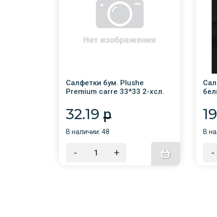
he
Салфетки бум. Plushe
Сал
sive
Premium carre 33*33 2-хсл.
бел
еленые
25л Крафт /30/
32.19
1
p
В наличии: 48
В на
-
+
-