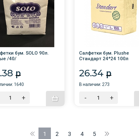
фетки бум. SOLO 90л.
Салфетки бум. Plushe
ые /40/
Стандарт 24*24 100л
Желтый пастель /20/
9.38
26.34
p
p
личии: 1640
В наличии: 273
+
-
+
1
2
3
4
5