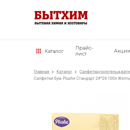
Прайс-
Акци
Каталог
лист
Главная
Каталог
Салфетки,полотенца,ватн
Салфетки бум. Plushe Стандарт 24*24 100л Желты