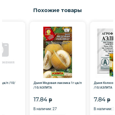
Похожие товары
 цв/п /10/
Дыня Медовая лакомка 1г цв/п
Дыня Колхозн
/10/АЭЛИТА
/10/АЭЛИТА
17.84
7.84
p
p
В наличии: 27
В наличии: 2