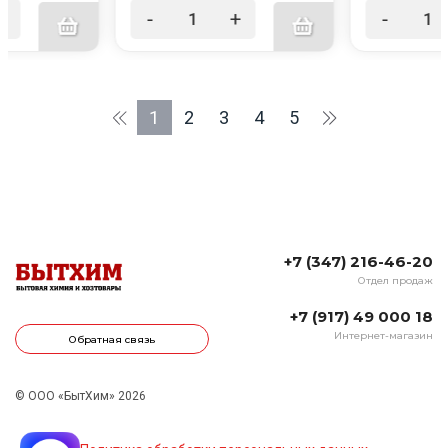
+
-
+
-
1
2
3
4
5
+7 (347) 216-46-20
Отдел продаж
+7 (917) 49 000 18
Интернет-магазин
Обратная связь
© ООО «БытХим» 2026