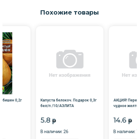
Похожие товары
ибишен 0,2г
Капуста белокоч. Подарок 0,3г
АКЦИЯ! Перец
бел/п /10/АЭЛИТА
чудное желтое
АЭЛИТА
5.8
14.6
p
p
В наличии: 26
В наличии: 