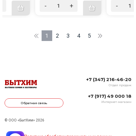
+
-
+
-
1
2
3
4
5
+7 (347) 216-46-20
Отдел продаж
+7 (917) 49 000 18
Интернет-магазин
Обратная связь
© ООО «БытХим» 2026