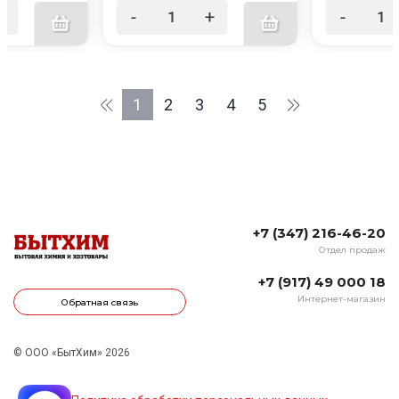
+
-
+
-
1
2
3
4
5
+7 (347) 216-46-20
Отдел продаж
+7 (917) 49 000 18
Интернет-магазин
Обратная связь
© ООО «БытХим» 2026