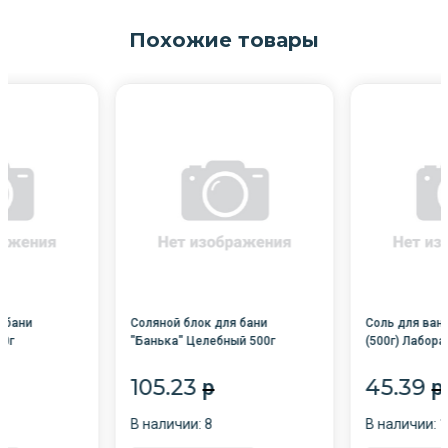
Похожие товары
 бани
Соляной блок для бани
Соль для ван
00г
"Банька" Целебный 500г
(500г) Лабор
/18/
105.23
45.39
p
p
В наличии: 8
В наличии: 