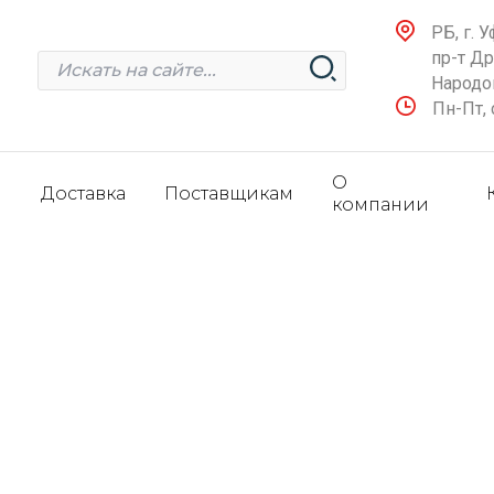
РБ, г. У
пр-т Д
Народов
Пн-Пт, 
О
и
Доставка
Поставщикам
компании